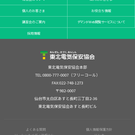
個人のお客さま
お役立ち情報
講習会のご案内
デマンドWeb閲覧サービスについて
採用情報
東北電気保安協会本部
TEL:0800-777-0007（フリーコール）
FAX:022-748-1273
〒982-0007
仙台市太白区あすと長町三丁目2-36
東北電気保安協会あすと長町ビル
よくある質問
個人情報保護方針
ソーシャルメディアポリシー
リンク