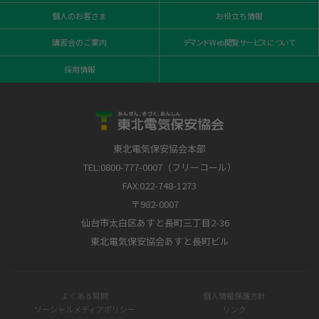
個人のお客さま
お役立ち情報
講習会のご案内
デマンドWeb閲覧サービスについて
採用情報
東北電気保安協会本部
TEL:0800-777-0007（フリーコール）
FAX:022-748-1273
〒982-0007
仙台市太白区あすと長町三丁目2-36
東北電気保安協会あすと長町ビル
よくある質問
個人情報保護方針
ソーシャルメディアポリシー
リンク