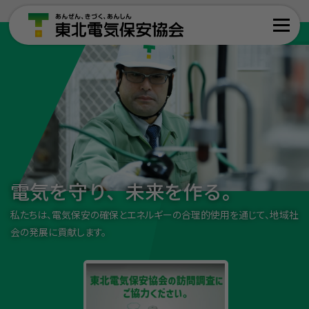
電気を守り、
未来を作る。
私たちは、電気保安の確保と
エネルギーの合理的使用を通じて、
地域社
会の発展に貢献します。