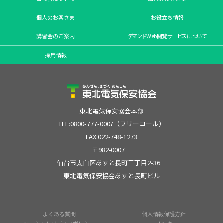
個人のお客さま
お役立ち情報
講習会のご案内
デマンドWeb閲覧サービスについて
採用情報
東北電気保安協会本部
TEL:0800-777-0007（フリーコール）
FAX:022-748-1273
〒982-0007
仙台市太白区あすと長町三丁目2-36
東北電気保安協会あすと長町ビル
よくある質問
個人情報保護方針
ソーシャルメディアポリシー
リンク