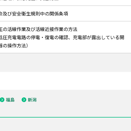
令及び安全衛生規則中の関係条項
圧の活線作業及び活線近接作業の方法
低圧充電電路の停電・復電の確認、充電部が露出している開
器の操作方法）
福島
新潟