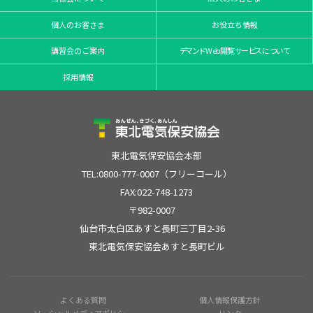
個人のお客さま
お役立ち情報
講習会のご案内
デマンドWeb閲覧サービスについて
採用情報
東北電気保安協会本部
TEL:0800-777-0007（フリーコール）
FAX:022-748-1273
〒982-0007
仙台市太白区あすと長町三丁目2-36
東北電気保安協会あすと長町ビル
よくある質問
個人情報保護方針
ソーシャルメディアポリシー
リンク