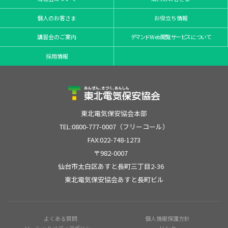
個人のお客さま
お役立ち情報
講習会のご案内
デマンドWeb閲覧サービスについて
採用情報
東北電気保安協会本部
TEL:0800-777-0007（フリーコール）
FAX:022-748-1273
〒982-0007
仙台市太白区あすと長町三丁目2-36
東北電気保安協会あすと長町ビル
よくある質問
個人情報保護方針
ソーシャルメディアポリシー
リンク