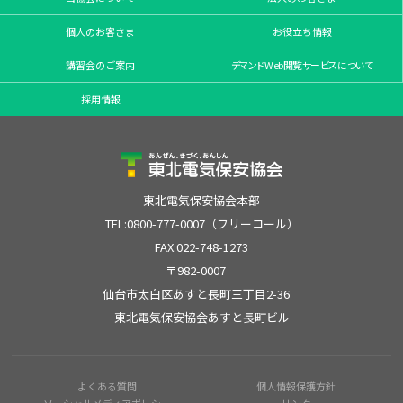
個人のお客さま
お役立ち情報
講習会のご案内
デマンドWeb閲覧サービスについて
採用情報
東北電気保安協会本部
TEL:0800-777-0007（フリーコール）
FAX:022-748-1273
〒982-0007
仙台市太白区あすと長町三丁目2-36
東北電気保安協会あすと長町ビル
よくある質問
個人情報保護方針
ソーシャルメディアポリシー
リンク