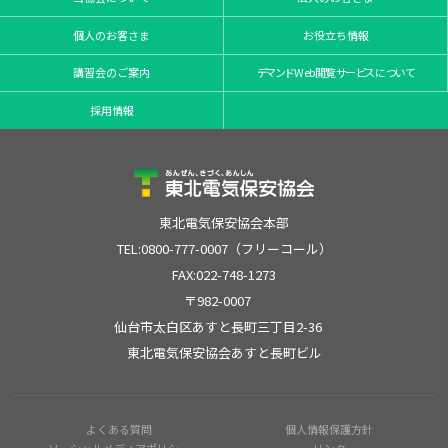
個人のお客さま
お役立ち情報
講習会のご案内
デマンドWeb閲覧サービスについて
採用情報
東北電気保安協会本部
TEL:0800-777-0007（フリーコール）
FAX:022-748-1273
〒982-0007
仙台市太白区あすと長町三丁目2-36
東北電気保安協会あすと長町ビル
よくある質問
個人情報保護方針
ソーシャルメディアポリシー
リンク