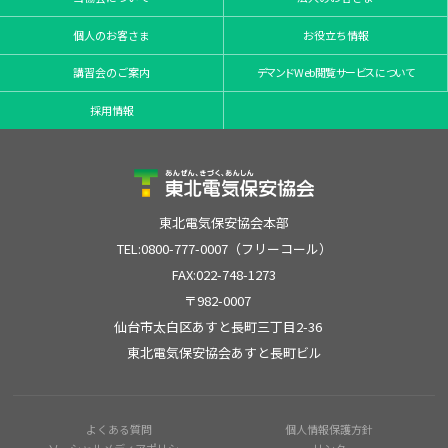
個人のお客さま
お役立ち情報
講習会のご案内
デマンドWeb閲覧サービスについて
採用情報
東北電気保安協会本部
TEL:0800-777-0007（フリーコール）
FAX:022-748-1273
〒982-0007
仙台市太白区あすと長町三丁目2-36
東北電気保安協会あすと長町ビル
よくある質問
個人情報保護方針
ソーシャルメディアポリシー
リンク