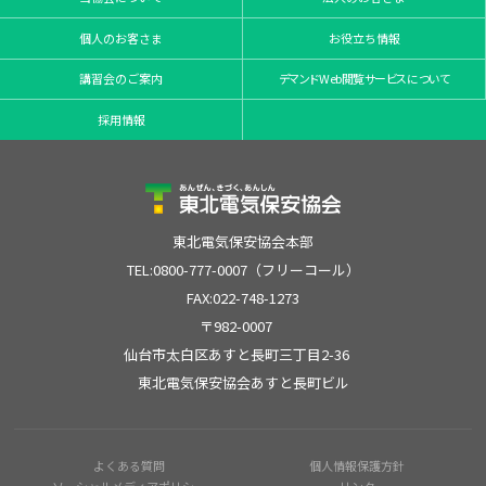
個人のお客さま
お役立ち情報
講習会のご案内
デマンドWeb閲覧サービスについて
採用情報
東北電気保安協会本部
TEL:0800-777-0007（フリーコール）
FAX:022-748-1273
〒982-0007
仙台市太白区あすと長町三丁目2-36
東北電気保安協会あすと長町ビル
よくある質問
個人情報保護方針
ソーシャルメディアポリシー
リンク