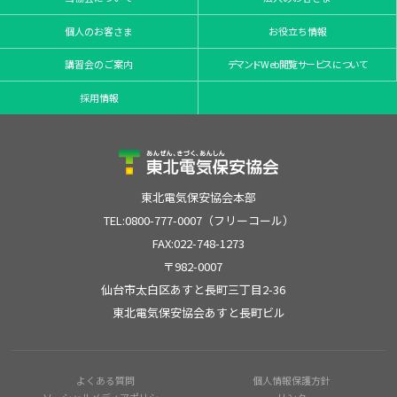
個人のお客さま
お役立ち情報
講習会のご案内
デマンドWeb閲覧サービスについて
採用情報
東北電気保安協会本部
TEL:0800-777-0007（フリーコール）
FAX:022-748-1273
〒982-0007
仙台市太白区あすと長町三丁目2-36
東北電気保安協会あすと長町ビル
よくある質問
個人情報保護方針
ソーシャルメディアポリシー
リンク