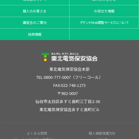
個人のお客さま
お役立ち情報
講習会のご案内
デマンドWeb閲覧サービスについて
採用情報
東北電気保安協会本部
TEL:0800-777-0007（フリーコール）
FAX:022-748-1273
〒982-0007
仙台市太白区あすと長町三丁目2-36
東北電気保安協会あすと長町ビル
よくある質問
個人情報保護方針
ソーシャルメディアポリシー
リンク