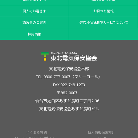
個人のお客さま
お役立ち情報
講習会のご案内
デマンドWeb閲覧サービスについて
採用情報
東北電気保安協会本部
TEL:0800-777-0007（フリーコール）
FAX:022-748-1273
〒982-0007
仙台市太白区あすと長町三丁目2-36
東北電気保安協会あすと長町ビル
よくある質問
個人情報保護方針
ソーシャルメディアポリシー
リンク