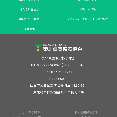
個人のお客さま
お役立ち情報
講習会のご案内
デマンドWeb閲覧サービスについて
採用情報
東北電気保安協会本部
TEL:0800-777-0007（フリーコール）
FAX:022-748-1273
〒982-0007
仙台市太白区あすと長町三丁目2-36
東北電気保安協会あすと長町ビル
よくある質問
個人情報保護方針
ソーシャルメディアポリシー
リンク