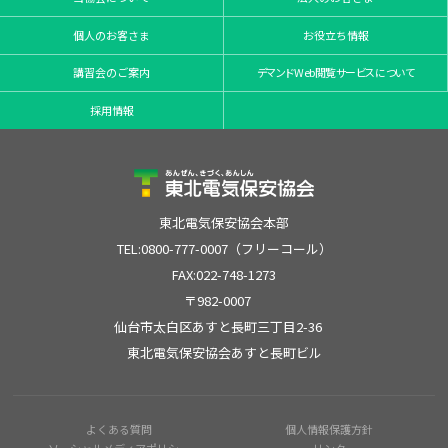
個人のお客さま
お役立ち情報
講習会のご案内
デマンドWeb閲覧サービスについて
採用情報
東北電気保安協会本部
TEL:0800-777-0007（フリーコール）
FAX:022-748-1273
〒982-0007
仙台市太白区あすと長町三丁目2-36
東北電気保安協会あすと長町ビル
よくある質問
個人情報保護方針
ソーシャルメディアポリシー
リンク