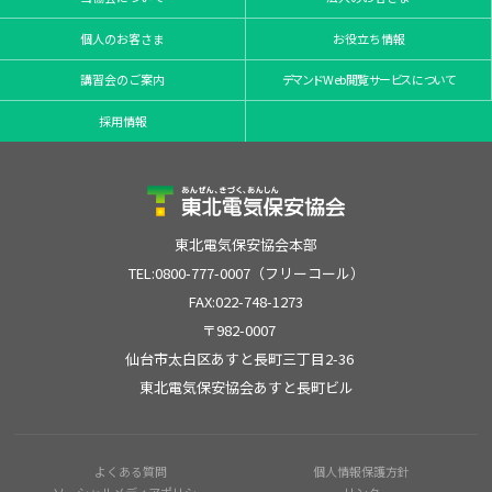
個人のお客さま
お役立ち情報
講習会のご案内
デマンドWeb閲覧サービスについて
採用情報
東北電気保安協会本部
TEL:0800-777-0007（フリーコール）
FAX:022-748-1273
〒982-0007
仙台市太白区あすと長町三丁目2-36
東北電気保安協会あすと長町ビル
よくある質問
個人情報保護方針
ソーシャルメディアポリシー
リンク