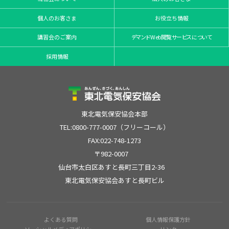
個人のお客さま
お役立ち情報
講習会のご案内
デマンドWeb閲覧サービスについて
採用情報
東北電気保安協会本部
TEL:0800-777-0007（フリーコール）
FAX:022-748-1273
〒982-0007
仙台市太白区あすと長町三丁目2-36
東北電気保安協会あすと長町ビル
よくある質問
個人情報保護方針
ソーシャルメディアポリシー
リンク