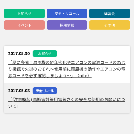
お知らせ
安全・リコール
講習会
イベント
採用情報
その他
2017.05.30
お知らせ
「夏に多発！扇風機の経年劣化やエアコンの電源コードのねじ
り接続で火災のおそれ～使用前に扇風機の動作やエアコンの電
源コードを必ず確認しましょう～」（nite）
2017.05.08
安全・リコール
「(注意喚起) 鳥獣害対策用電気さくの安全な使用のお願いにつ
いて」