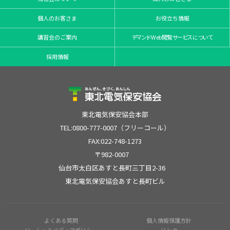
個人のお客さま
お役立ち情報
講習会のご案内
デマンドWeb閲覧サービスについて
採用情報
東北電気保安協会本部
TEL:0800-777-0007（フリーコール）
FAX:022-748-1273
〒982-0007
仙台市太白区あすと長町三丁目2-36
東北電気保安協会あすと長町ビル
よくある質問
個人情報保護方針
ソーシャルメディアポリシー
リンク