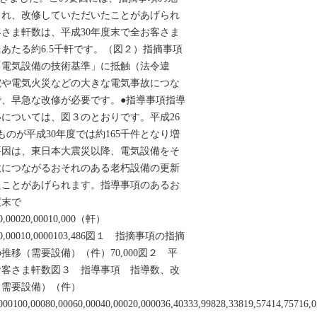
され、改修していただいたことがあげられ
さま軒数は、平成30年度末で全お客さま
にあたる約6.5千軒です。（図２）指摘事項
「電気設備の技術基準」に抵触（法令違
電や電気火災などの大きな電気事故につな
、早急な改修が必要です。●指導事項指導
については、図３のとおりです。平成26
ものが平成30年度では約165千件となり増
要因は、東日本大震災以降、電気設備をそ
故につながるおそれのある老朽設備の更新
たことがあげられます。指導事項のあるお
度末で
030,00020,00010,000（軒）
,00020,00010,0000103,486図１ 指摘事項の指摘
移（需要設備）（件）70,000図２ 平
お客さま軒数図３ 指導事項 指導数、改
（需要設備）（件）
,000100,00080,00060,00040,00020,000036,40333,99828,33819,57414,757