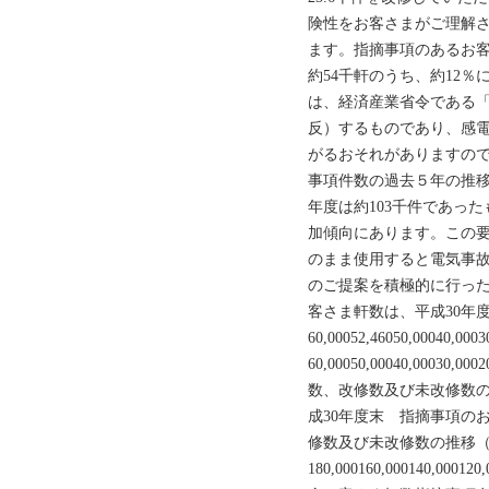
険性をお客さまがご理解
ます。指摘事項のあるお客
約54千軒のうち、約12％
は、経済産業省令である
反）するものであり、感
がるおそれがありますので
事項件数の過去５年の推移
年度は約103千件であった
加傾向にあります。この
のまま使用すると電気事
のご提案を積極的に行っ
客さま軒数は、平成30年
60,00052,46050,00040,00
60,00050,00040,00030
数、改修数及び未改修数の推
成30年度末 指摘事項の
修数及び未改修数の推移
180,000160,000140,000120