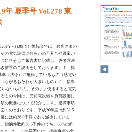
年 夏季号 Vol.278 東
会
）（H26FY～H30FY）弊協会では、お客さまの
、その電気設備に何らかの不具合や異常が
２つに区分して報告書に記載し、改修方法
べき措置のご説明をしております。１ 指
基準（法令）に抵触しているもの（感電や
につながるおそれが大きいもの）２ 指導
ていないものの、そのまま使用すると電気
あるもの今回は、受変電設備や負荷設備に
事項の概要について紹介します。指摘事項
１のとおりです。平成26年度は約52.5
度には約38.6千件であり減少していま
、指摘件数約38.6千件のうち、66%の約
ただきました。この要因には、指摘事項の危