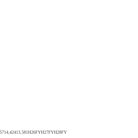
16,05714,42413,581H26FYH27FYH28FY