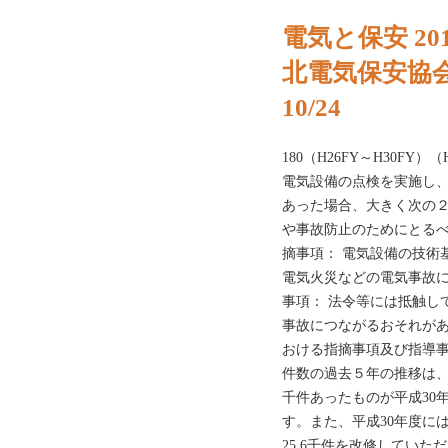
電気と保安 2019
北電気保安協
10/24
180（H26FY～H30FY
電気設備の点検を実施し
あった場合、大きく次の
や事故防止のためにとる
摘事項： 電気設備の技術
電気火災などの電気事故
事項： 法令等には抵触し
事故につながるおそれが
おける指摘事項及び指導
件数の過去５年の推移は、図
千件あったものが平成30年
す。また、平成30年度には
25.6千件を改修してい