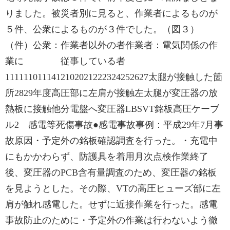
りました。被災者別に見ると、作業者によるものが
５件、公衆によるものが３件でした。（図３）
（件）公衆：作業者以外の者作業者：電気関係の作
業に 従事している者
1111110111412102021222324252627太腿が接触した箇
所2829年度高圧部に左肩が接触左太腿が変圧器の放
熱板に接触他分電盤へ変圧器LBSVT銘板高圧ケーブ
ル2 感電等死傷事故●感電事故事例：平成29年7月事
故原因・予定外の銘板確認調査を行った。・充電中
にもかかわらず、防護具を着用月次点検作業終了
後、変圧器のPCB含有量調査のため、変圧器の銘板
を見ようとした。その際、VTの高圧ヒューズ部に左
肩が触れ感電した。せずに近接作業を行った。感電
事故防止のために・予定外の作業は行わないよう徹