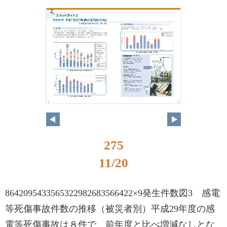
275
11/20
8642095433565322982683566422×9発生件数図3 感電
等死傷事故件数の推移（被災者別）平成29年度の感
電等死傷事故は８件で、前年度と比べ増減なしとな